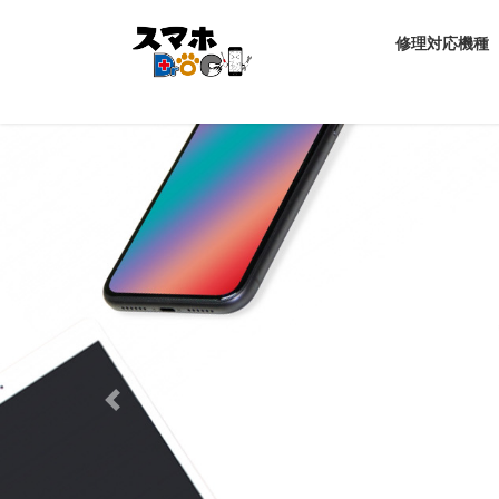
コ
ナ
ン
ビ
修理対応機種
テ
ゲ
ン
ー
ツ
シ
へ
ョ
ス
ン
キ
に
ッ
移
プ
動
Previous