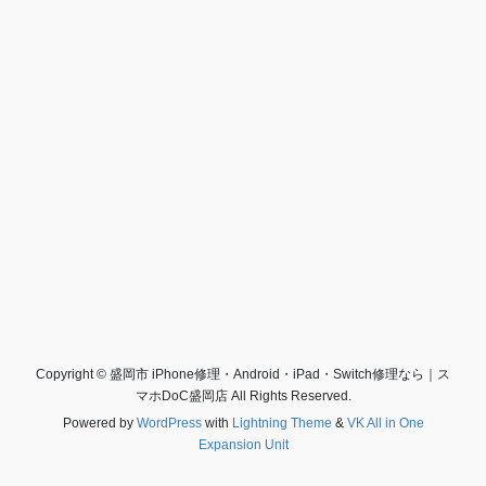
Copyright © 盛岡市 iPhone修理・Android・iPad・Switch修理なら｜ス
マホDoC盛岡店 All Rights Reserved.
Powered by
WordPress
with
Lightning Theme
&
VK All in One
Expansion Unit