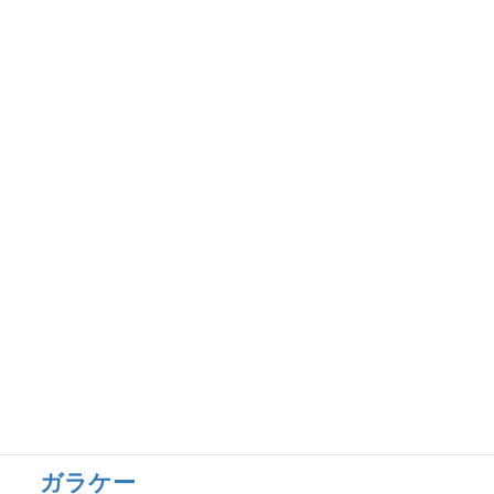
ZenFone(ASUS)
（ゼンフォン・エー
スース）
Google Pixel
（グーグル・ピクセル）
Xiaomi
（シャオミ）
OPPO
（オッポ）
LG
（エルジー）
AQUOS
（アクオス）
arrows
（アローズ）
ガラケー