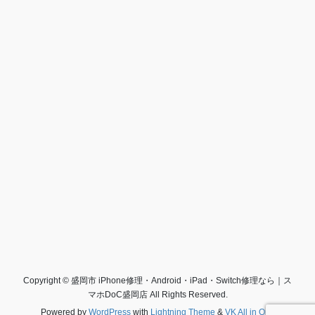
Copyright © 盛岡市 iPhone修理・Android・iPad・Switch修理なら｜ス
マホDoC盛岡店 All Rights Reserved.
Powered by
WordPress
with
Lightning Theme
&
VK All in One